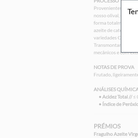
PROCESSO
Provenientes de aze
Ten
nosso olival, onde ol
forma totalmente natu
azeite de categoria s
variedades Cobranços
Transmontana, é obt
mecânicos e com extra
NOTAS DE PROVA
Frutado, ligeirament
ANÁLISES QUÍMIC
• Acidez Total //
≤ 
• Índice de Peróxi
PRÉMIOS
Fragulho Azeite Vir