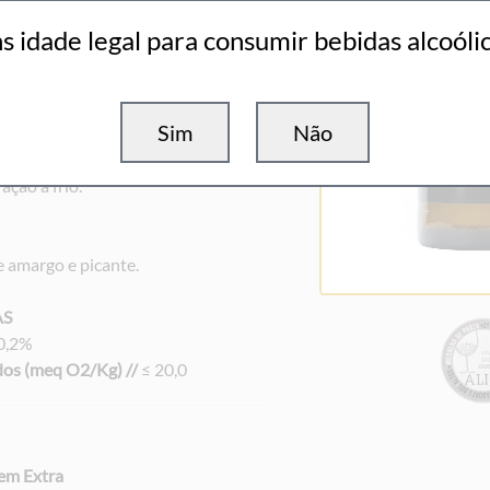
itonas colhidas manualmente no
s idade legal para consumir bebidas alcoóli
iveiras centenárias crescem de
ral, a ladear as nossas vinhas. Este
uperior, produzido a partir das
Sim
Não
a, Cordovil e Verdeal
ido unicamente por processos
ção a frio.
e amargo e picante.
AS
0,2%
dos (meq O2/Kg) //
≤ 20,0
gem Extra