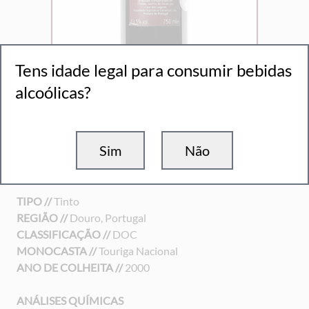
Tens idade legal para consumir bebidas
alcoólicas?
Sim
Não
Fragulho Touriga Nacional 2000
TIPO //
Tinto
REGIÃO //
Douro, Portugal
CLASSIFICAÇÃO //
DOC
MONOCASTA //
Touriga Nacional
ANO DE COLHEITA //
2000
ANÁLISES QUÍMICAS