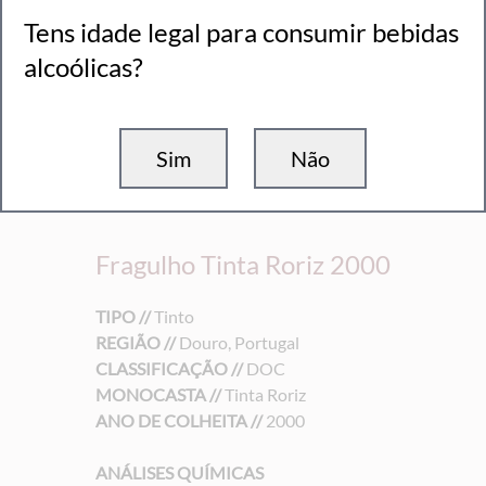
Tens idade legal para consumir bebidas
alcoólicas?
Sim
Não
Fragulho Tinta Roriz 2000
TIPO //
Tinto
REGIÃO //
Douro, Portugal
CLASSIFICAÇÃO //
DOC
MONOCASTA //
Tinta Roriz
ANO DE COLHEITA //
2000
ANÁLISES QUÍMICAS