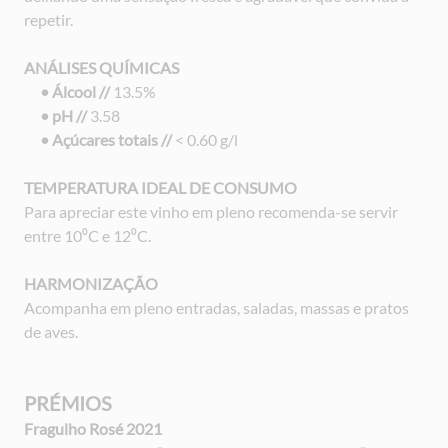
repetir.
ANÁLISES QUÍMICAS
• Álcool //
13.5%
• pH //
3.58
• Açúcares totais //
< 0.60 g/l
TEMPERATURA IDEAL DE CONSUMO
Para apreciar este vinho em pleno recomenda-se servir
entre 10⁰C e 12⁰C.
HARMONIZAÇÃO
Acompanha em pleno entradas, saladas, massas e pratos
de aves.
PRÉMIOS
Fragulho Rosé 2021