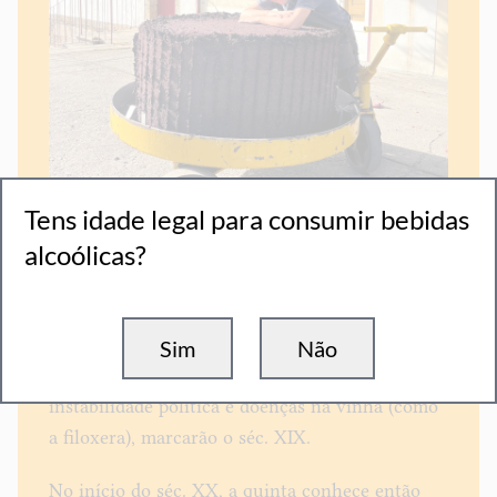
Tens idade legal para consumir bebidas
alcoólicas?
A atividade vitivinícola não mais cessará e passa
ciclicamente por períodos de expansão, seguidos
Sim
Não
de épocas de depressão. Fatores como a grande
instabilidade política e doenças na vinha (como
a filoxera), marcarão o séc. XIX.
No início do séc. XX, a quinta conhece então