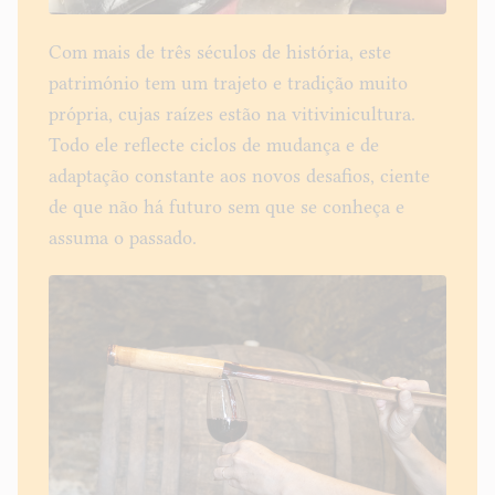
Com mais de três séculos de história, este
património tem um trajeto e tradição muito
própria, cujas raízes estão na vitivinicultura.
Todo ele reflecte ciclos de mudança e de
adaptação constante aos novos desafios, ciente
de que não há futuro sem que se conheça e
assuma o passado.